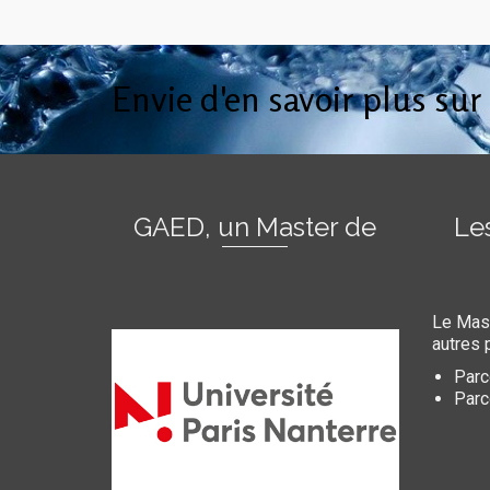
Envie d'en savoir plus sur
GAED, un Master de
Le
Le Mas
autres 
Par
Parc