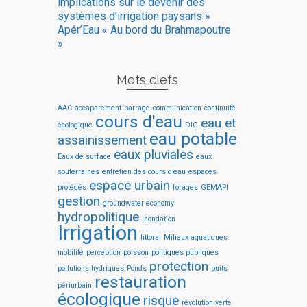
implications sur le devenir des
systèmes d’irrigation paysans »
Apér’Eau « Au bord du Brahmapoutre
»
Mots clefs
AAC
accaparement
barrage
communication
continuité
cours d'eau
eau et
écologique
DIG
eau potable
assainissement
eaux pluviales
Eaux de surface
eaux
souterraines
entretien des cours d’eau
espaces
espace urbain
protégés
forages
GEMAPI
gestion
groundwater economy
hydropolitique
inondation
Irrigation
littoral
Milieux aquatiques
mobilité
perception
poisson
politiques publiques
protection
pollutions hydriques
Ponds
puits
restauration
périurbain
écologique
risque
révolution verte