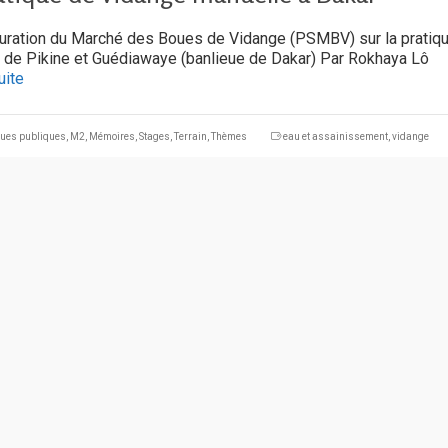
turation du Marché des Boues de Vidange (PSMBV) sur la pratiq
 de Pikine et Guédiawaye (banlieue de Dakar) Par Rokhaya Lô
uite
ques publiques
,
M2
,
Mémoires
,
Stages
,
Terrain
,
Thèmes
eau et assainissement
,
vidange