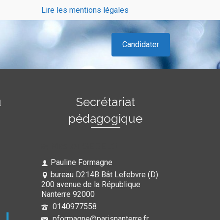
Lire les mentions légales
Candidater
u
Secrétariat
pédagogique
Master GEDELO
Pauline Formagne
bureau D214B Bât Lefebvre (D)
200 avenue de la République
Nanterre 92000
0140977558
pformagne@parisnanterre.fr