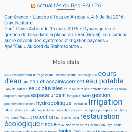
Actualités du Rés-EAU P8
Conférence « L’accès à l’eau en Afrique », 4-6 Juillet 2016,
Univ. Nanterre
Conf. Olivia Aubriot le 15 mars 2016 « Dynamiques de
gestion de l’eau dans la plaine du Téraï (Népal): implications
sur le devenir des systèmes d’irrigation paysans »
Apér’Eau « Au bord du Brahmapoutre »
Mots clefs
cours
AAC
accaparement
barrage
communication
continuité écologique
d'eau
eau potable
eau et assainissement
DIG
eaux pluviales
Eaux de surface
eaux souterraines
entretien des cours d’eau
espace urbain
gestion
espaces protégés
forages
GEMAPI
Irrigation
hydropolitique
groundwater economy
inondation
littoral
Milieux aquatiques
mobilité
perception
poisson
politiques publiques
pollutions
restauration
protection
hydriques
Ponds
puits
périurbain
écologique
risque
révolution verte
Saint-Germain-en-Laye
santé
tanks
environnementale
syndicat de rivière
TRPP
Vallée de Montmorency
vidange