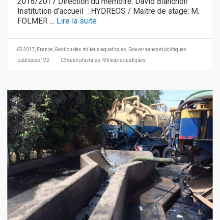
2016/2017 Direction du mémoire: David Blanchon
Institution d’accueil : HYDREOS / Maitre de stage: M.
FOLMER …
Lire la suite
2017
,
France
,
Gestion des milieux aquatiques
,
Gouvernance et politiques
publiques
,
M2
eaux pluviales
,
Milieux aquatiques