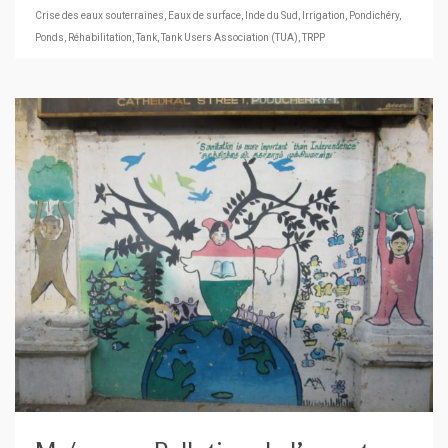
Crise des eaux souterraines
,
Eaux de surface
,
Inde du Sud
,
Irrigation
,
Pondichéry
,
Ponds
,
Réhabilitation
,
Tank
,
Tank Users Association (TUA)
,
TRPP