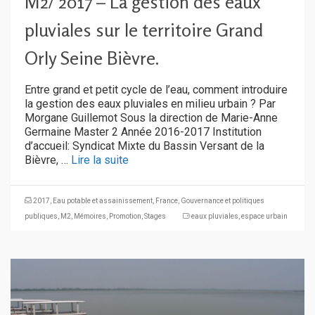
M2/ 2017 – La gestion des eaux
pluviales sur le territoire Grand
Orly Seine Bièvre.
Entre grand et petit cycle de l’eau, comment introduire
la gestion des eaux pluviales en milieu urbain ? Par
Morgane Guillemot Sous la direction de Marie-Anne
Germaine Master 2 Année 2016-2017 Institution
d’accueil: Syndicat Mixte du Bassin Versant de la
Bièvre, …
Lire la suite
2017
,
Eau potable et assainissement
,
France
,
Gouvernance et politiques
publiques
,
M2
,
Mémoires
,
Promotion
,
Stages
eaux pluviales
,
espace urbain