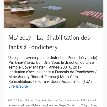
M1/ 2017 – La réhabilitation des
tanks à Pondichéry
Un enjeu d’avenir pour le district de Pondichéry (Inde)
Par Lina-Shéraz Ben Dris Sous la direction de Elise
Temple-Boyer Master 1 Année 20016/2017
Institution d’accueil: Institut Français de Pondichéry /
Mme Audrey Richard-Ferroudji Mots-Clés:
Réhabilitation, Tank, Tank Users Association (TUA), …
Lire la suite
2017
,
Agricultures et pêche
,
Asie
,
Eau potable et assainissement
,
Gestion de la
ressource hydrique
,
M1
,
Mémoires
,
Promotion
,
Stages
,
Terrain
Agriculture
,