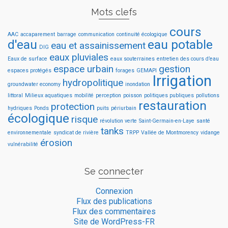
Mots clefs
cours
AAC
accaparement
barrage
communication
continuité écologique
d'eau
eau potable
eau et assainissement
DIG
eaux pluviales
Eaux de surface
eaux souterraines
entretien des cours d’eau
espace urbain
gestion
espaces protégés
forages
GEMAPI
Irrigation
hydropolitique
groundwater economy
inondation
littoral
Milieux aquatiques
mobilité
perception
poisson
politiques publiques
pollutions
restauration
protection
hydriques
Ponds
puits
périurbain
écologique
risque
révolution verte
Saint-Germain-en-Laye
santé
tanks
environnementale
syndicat de rivière
TRPP
Vallée de Montmorency
vidange
érosion
vulnérabilité
Se connecter
Connexion
Flux des publications
Flux des commentaires
Site de WordPress-FR