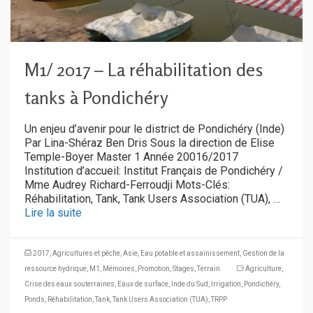
M1/ 2017 – La réhabilitation des
tanks à Pondichéry
Un enjeu d’avenir pour le district de Pondichéry (Inde)
Par Lina-Shéraz Ben Dris Sous la direction de Elise
Temple-Boyer Master 1 Année 20016/2017
Institution d’accueil: Institut Français de Pondichéry /
Mme Audrey Richard-Ferroudji Mots-Clés:
Réhabilitation, Tank, Tank Users Association (TUA), …
Lire la suite
2017
,
Agricultures et pêche
,
Asie
,
Eau potable et assainissement
,
Gestion de la
ressource hydrique
,
M1
,
Mémoires
,
Promotion
,
Stages
,
Terrain
Agriculture
,
Crise des eaux souterraines
,
Eaux de surface
,
Inde du Sud
,
Irrigation
,
Pondichéry
,
Ponds
,
Réhabilitation
,
Tank
,
Tank Users Association (TUA)
,
TRPP