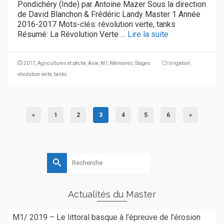
Pondichéry (Inde) par Antoine Mazer Sous la direction
de David Blanchon & Frédéric Landy Master 1 Année
2016-2017 Mots-clés: révolution verte, tanks
Résumé: La Révolution Verte …
Lire la suite
2017
,
Agricultures et pêche
,
Asie
,
M1
,
Mémoires
,
Stages
Irrigation
,
révolution verte
,
tanks
«
1
2
3
4
5
6
»
Rechercher :
Actualités du Master
M1/ 2019 – Le littoral basque à l’épreuve de l’érosion