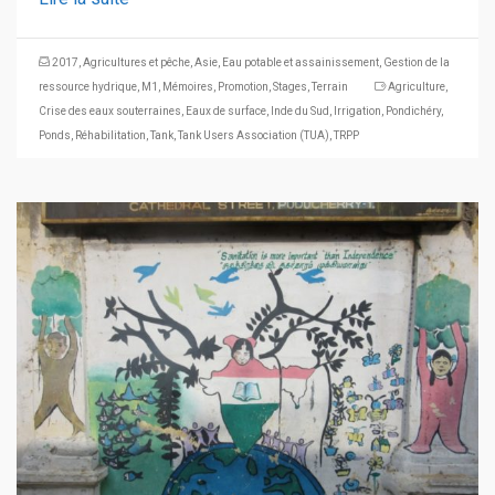
2017
,
Agricultures et pêche
,
Asie
,
Eau potable et assainissement
,
Gestion de la
ressource hydrique
,
M1
,
Mémoires
,
Promotion
,
Stages
,
Terrain
Agriculture
,
Crise des eaux souterraines
,
Eaux de surface
,
Inde du Sud
,
Irrigation
,
Pondichéry
,
Ponds
,
Réhabilitation
,
Tank
,
Tank Users Association (TUA)
,
TRPP