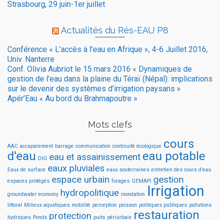
Strasbourg, 29 juin-1er juillet
Actualités du Rés-EAU P8
Conférence « L’accès à l’eau en Afrique », 4-6 Juillet 2016,
Univ. Nanterre
Conf. Olivia Aubriot le 15 mars 2016 « Dynamiques de
gestion de l’eau dans la plaine du Téraï (Népal): implications
sur le devenir des systèmes d’irrigation paysans »
Apér’Eau « Au bord du Brahmapoutre »
Mots clefs
cours
AAC
accaparement
barrage
communication
continuité écologique
d'eau
eau potable
eau et assainissement
DIG
eaux pluviales
Eaux de surface
eaux souterraines
entretien des cours d’eau
espace urbain
gestion
espaces protégés
forages
GEMAPI
Irrigation
hydropolitique
groundwater economy
inondation
littoral
Milieux aquatiques
mobilité
perception
poisson
politiques publiques
pollutions
restauration
protection
hydriques
Ponds
puits
périurbain