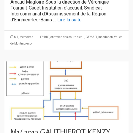
Arnaud Magloire Sous la direction de Véronique
Fourault-Cauët Institution d’accueil: Syndicat
Intercommunal d’Assainissement de la Région
d’Enghien-les-Bains …
Lire la suite
M1
,
Mémoires
DIG
,
entretien des cours d’eau
,
GEMAPI
,
inondation
,
Vallée
de Montmorency
M1/ 2017 GAUTHIEROT KENZY