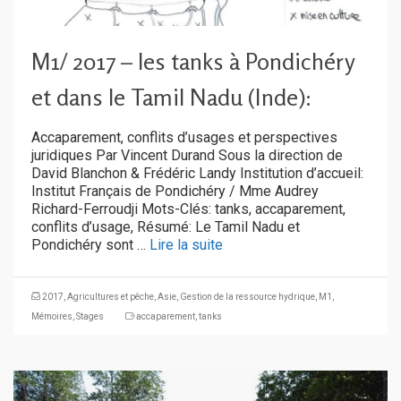
M1/ 2017 – les tanks à Pondichéry
et dans le Tamil Nadu (Inde):
Accaparement, conflits d’usages et perspectives
juridiques Par Vincent Durand Sous la direction de
David Blanchon & Frédéric Landy Institution d’accueil:
Institut Français de Pondichéry / Mme Audrey
Richard-Ferroudji Mots-Clés: tanks, accaparement,
conflits d’usage, Résumé: Le Tamil Nadu et
Pondichéry sont …
Lire la suite
2017
,
Agricultures et pêche
,
Asie
,
Gestion de la ressource hydrique
,
M1
,
Mémoires
,
Stages
accaparement
,
tanks